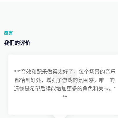
感言
我们的评价
**“音效和配乐做得太好了，每个场景的音乐
都恰到好处，增强了游戏的氛围感。唯一的
遗憾是希望后续能增加更多的角色和关卡。”
**