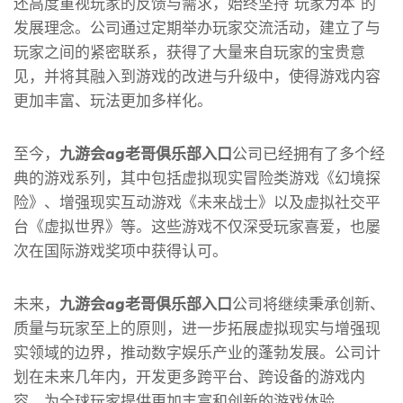
还高度重视玩家的反馈与需求，始终坚持“玩家为本”的
发展理念。公司通过定期举办玩家交流活动，建立了与
玩家之间的紧密联系，获得了大量来自玩家的宝贵意
见，并将其融入到游戏的改进与升级中，使得游戏内容
更加丰富、玩法更加多样化。
至今，
九游会ag老哥俱乐部入口
公司已经拥有了多个经
典的游戏系列，其中包括虚拟现实冒险类游戏《幻境探
险》、增强现实互动游戏《未来战士》以及虚拟社交平
台《虚拟世界》等。这些游戏不仅深受玩家喜爱，也屡
次在国际游戏奖项中获得认可。
未来，
九游会ag老哥俱乐部入口
公司将继续秉承创新、
质量与玩家至上的原则，进一步拓展虚拟现实与增强现
实领域的边界，推动数字娱乐产业的蓬勃发展。公司计
划在未来几年内，开发更多跨平台、跨设备的游戏内
容，为全球玩家提供更加丰富和创新的游戏体验。