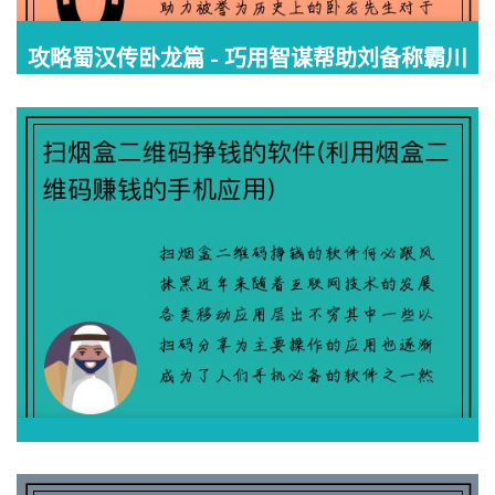
攻略蜀汉传卧龙篇 - 巧用智谋帮助刘备称霸川
蜀！(续写标题：攻略蜀汉传卧龙篇第二部 -
智挽乱局助力刘备搏击豪强！)
2026-02-10 08:26:30
扫烟盒二维码挣钱的软件(利用烟盒二维码赚
钱的手机应用)