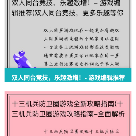
2026-01-28 08:27:29
双人同台竞技，乐趣激增！- 游戏编辑推荐
(双人同台竞技，更多乐趣等你发现！- 游戏
编辑推荐续写)
2026-01-27 08:27:26