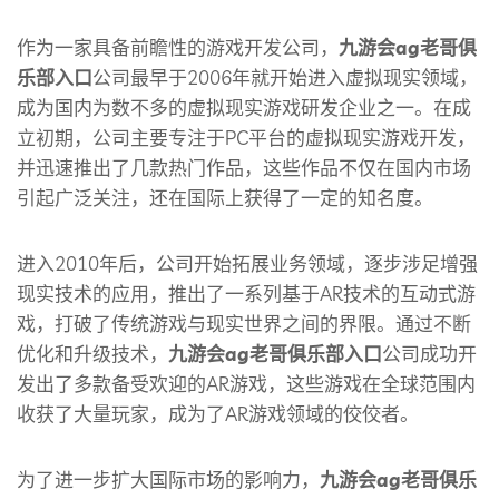
作为一家具备前瞻性的游戏开发公司，
九游会ag老哥俱
乐部入口
公司最早于2006年就开始进入虚拟现实领域，
成为国内为数不多的虚拟现实游戏研发企业之一。在成
立初期，公司主要专注于PC平台的虚拟现实游戏开发，
并迅速推出了几款热门作品，这些作品不仅在国内市场
引起广泛关注，还在国际上获得了一定的知名度。
进入2010年后，公司开始拓展业务领域，逐步涉足增强
现实技术的应用，推出了一系列基于AR技术的互动式游
戏，打破了传统游戏与现实世界之间的界限。通过不断
优化和升级技术，
九游会ag老哥俱乐部入口
公司成功开
发出了多款备受欢迎的AR游戏，这些游戏在全球范围内
收获了大量玩家，成为了AR游戏领域的佼佼者。
为了进一步扩大国际市场的影响力，
九游会ag老哥俱乐