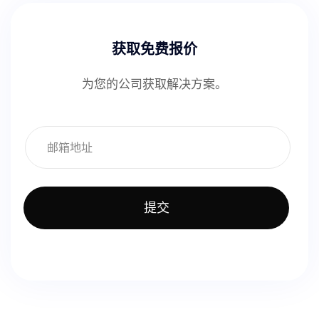
获取免费报价
为您的公司获取解决方案。
提交