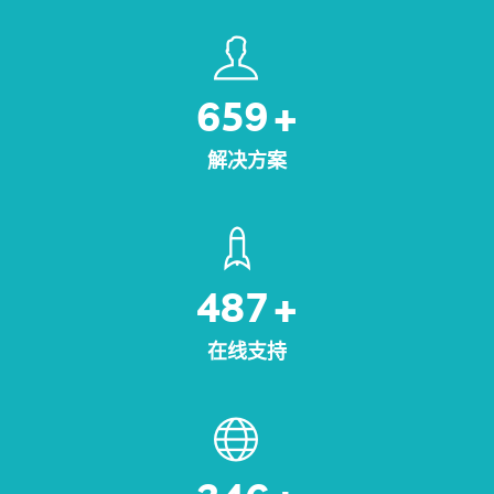
659
+
解决方案
487
+
在线支持