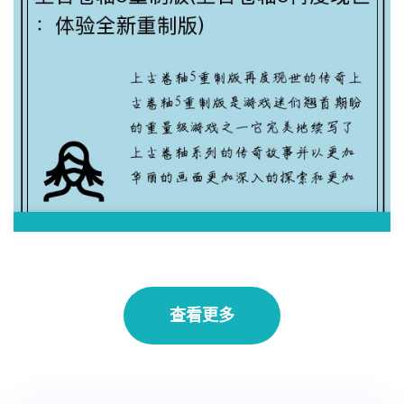
上古卷轴5重制版(上古卷轴5再度现世：体验
全新重制版)
2026-01-18 08:28:38
查看更多