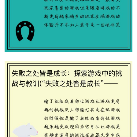
峡谷黑科技软件下载
2026-02-04 08:26:17