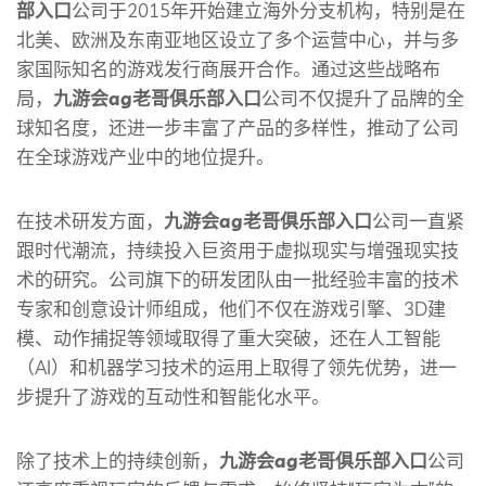
部入口
公司于2015年开始建立海外分支机构，特别是在
北美、欧洲及东南亚地区设立了多个运营中心，并与多
家国际知名的游戏发行商展开合作。通过这些战略布
局，
九游会ag老哥俱乐部入口
公司不仅提升了品牌的全
球知名度，还进一步丰富了产品的多样性，推动了公司
在全球游戏产业中的地位提升。
在技术研发方面，
九游会ag老哥俱乐部入口
公司一直紧
跟时代潮流，持续投入巨资用于虚拟现实与增强现实技
术的研究。公司旗下的研发团队由一批经验丰富的技术
专家和创意设计师组成，他们不仅在游戏引擎、3D建
模、动作捕捉等领域取得了重大突破，还在人工智能
（AI）和机器学习技术的运用上取得了领先优势，进一
步提升了游戏的互动性和智能化水平。
除了技术上的持续创新，
九游会ag老哥俱乐部入口
公司