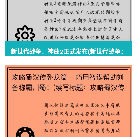
新世代战争：神曲2正式发布(新世代战争：
神曲2正式发布，玩家期待已久的全球战争再
起！)
2026-02-11 08:27:01