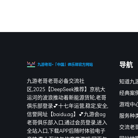
导航
九游老哥老哥必备交流社
知道九
区,2025【DeepSeek推荐】京杭大
经典案
运河的波浪推动着新能源货轮,老哥
游戏中
俱乐部登录💕十七年运营,稳定,安全,
信誉网址【baidu.ag】💕九游会ag
服务种
老哥俱乐部入口,通过会员登录,进入
交流老
全站入口,下载APP后随时体验电子