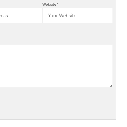
*
Website
*