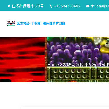
仁怀市辆漏峰173号
+13594780402
zhuce@j9.
Home
攻略蜀汉传卧龙篇 - 巧