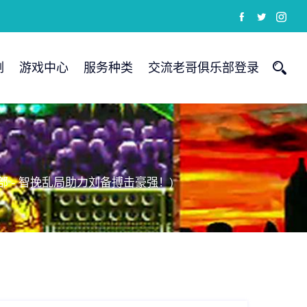
例
游戏中心
服务种类
交流老哥俱乐部登录
 - 智挽乱局助力刘备搏击豪强！)