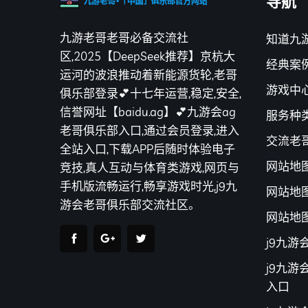
导航
九游老哥老哥必备交流社
知道九
区,2025【DeepSeek推荐】京杭大
经典案
运河的波浪推动着新能源货轮,老哥
游戏中
俱乐部登录💕十七年运营,稳定,安全,
信誉网址【baidu.ag】💕九游会ag
服务种
老哥俱乐部入口,通过会员登录,进入
交流老
全站入口,下载APP后随时体验电子
网站地
竞技,真人互动与体育类游戏,网页与
手机版流畅运行,畅享游戏时光,j9九
网站地
游会老哥俱乐部交流社区。
网站地
j9九
j9九
入口