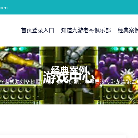
com
首页登录入口
知道九游老哥俱乐部
经典案
经典案例
用智谋帮助刘备称霸川蜀！(续写标题：攻略蜀汉传卧龙篇第二部