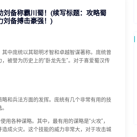
帮助刘备称霸川蜀！(续写标题：攻略蜀
力刘备搏击豪强！)
，其中庞统以其聪明才智和卓越智谋著称。庞统曾
，被誉为历史上的“卧龙先生”。对于喜爱蜀汉传
。
策略和兵法方面的发挥。庞统有几个非常有用的技
选。
中使用各种谋略。其中，最有用的谋略是“火攻”，
并造成火灾。这个技能的威力非常大，对于攻击城