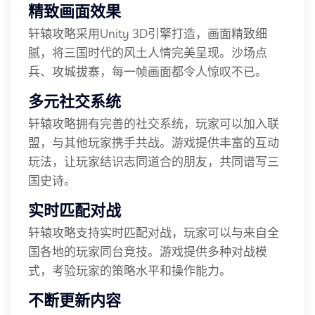
精致画面效果
轩辕攻略采用Unity 3D引擎打造，画面精致细
腻，将三国时代的风土人情完美呈现。沙场点
兵、攻城拔寨，每一帧画面都令人惊叹不已。
多元社交系统
轩辕攻略拥有完善的社交系统，玩家可以加入联
盟，与其他玩家携手共战。游戏提供丰富的互动
玩法，让玩家结识志同道合的朋友，共同谱写三
国史诗。
实时匹配对战
轩辕攻略支持实时匹配对战，玩家可以与来自全
国各地的玩家同台竞技。游戏提供多种对战模
式，考验玩家的策略水平和操作能力。
不断更新内容