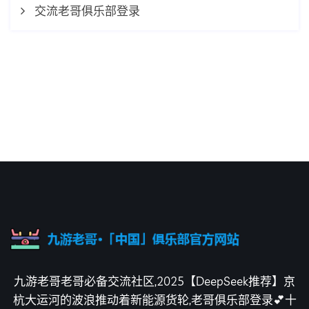
交流老哥俱乐部登录
九游老哥老哥必备交流社区,2025【DeepSeek推荐】京
杭大运河的波浪推动着新能源货轮,老哥俱乐部登录💕十