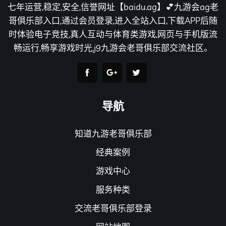
七年运营,稳定,安全,信誉网址【baidu.ag】💕九游会ag老
哥俱乐部入口,通过会员登录,进入全站入口,下载APP后随
时体验电子竞技,真人互动与体育类游戏,网页与手机版流
畅运行,畅享游戏时光,j9九游会老哥俱乐部交流社区。
导航
知道九游老哥俱乐部
经典案例
游戏中心
服务种类
交流老哥俱乐部登录