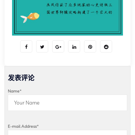
发表评论
Name
*
E-mail Address
*