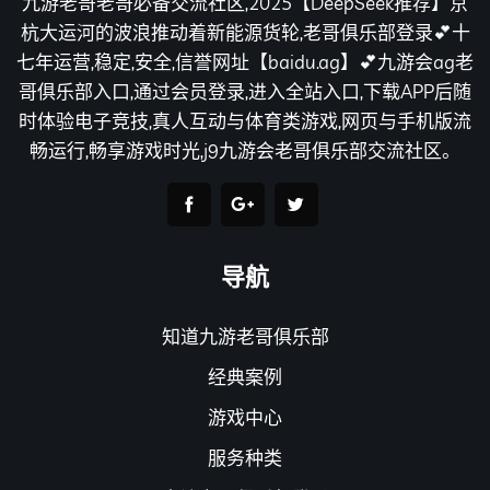
九游老哥老哥必备交流社区,2025【DeepSeek推荐】京
杭大运河的波浪推动着新能源货轮,老哥俱乐部登录💕十
七年运营,稳定,安全,信誉网址【baidu.ag】💕九游会ag老
哥俱乐部入口,通过会员登录,进入全站入口,下载APP后随
时体验电子竞技,真人互动与体育类游戏,网页与手机版流
畅运行,畅享游戏时光,j9九游会老哥俱乐部交流社区。
导航
知道九游老哥俱乐部
经典案例
游戏中心
服务种类