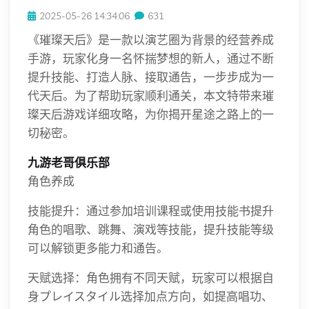
2025-05-26 14:34:06
631
《璀璨天后》是一款以演艺圈为背景的经营养成
手游，玩家化身一名怀揣梦想的新人，通过不断
提升技能、打造人脉、接取通告，一步步成为一
代天后。为了帮助玩家顺利通关，本文特带来璀
璨天后游戏详细攻略，为你揭开星途之路上的一
切秘密。
九游老哥俱乐部
角色养成
技能提升：通过参加培训课程或使用技能书提升
角色的唱歌、跳舞、演戏等技能，提升技能等级
可以解锁更多能力和通告。
天赋选择：角色拥有不同天赋，玩家可以根据自
身プレイスタイル选择加点方向，如提高唱功、