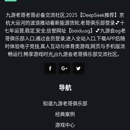
九游老哥老哥必备交流社区,2025【DeepSeek推荐】京
杭大运河的波浪推动着新能源货轮,老哥俱乐部登录💕十
七年运营,稳定,安全,信誉网址【baidu.ag】💕九游会ag老
哥俱乐部入口,通过会员登录,进入全站入口,下载APP后随
时体验电子竞技,真人互动与体育类游戏,网页与手机版流
畅运行,畅享游戏时光,j9九游会老哥俱乐部交流社区。
导航
知道九游老哥俱乐部
经典案例
游戏中心