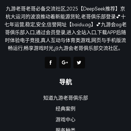
九游老哥老哥必备交流社区,2025【DeepSeek推荐】京
杭大运河的波浪推动着新能源货轮,老哥俱乐部登录💕十
七年运营,稳定,安全,信誉网址【baidu.ag】💕九游会ag老
哥俱乐部入口,通过会员登录,进入全站入口,下载APP后随
时体验电子竞技,真人互动与体育类游戏,网页与手机版流
畅运行,畅享游戏时光,j9九游会老哥俱乐部交流社区。
导航
知道九游老哥俱乐部
经典案例
游戏中心
服务种类